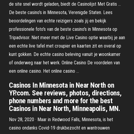
de site snel wordt geladen, biedt de Casinolijst Met Gratis …
De beste casino's in Minnesota, Verenigde Staten. Lees
beoordelingen van echte reizigers zoals jij en bekijk
professionele foto's van de beste casino's in Minnesota op
Tripadvisor. Niet meer met de Live Casino optie waarbij je aan
een echte live tafel met croupier en kaarten zit en overal op
kunt gokken. De echte casino beleving vanuit je woonkamer
of onderweg naar het werk. Online Casino De voordelen van
een online casino. Het online casino …
Casinos In Minnesota in Near North on
YP.com. See reviews, photos, directions,
phone numbers and more for the best
Casinos in Near North, Minneapolis, MN.
Nov 28, 2020 · Maar in Redwood Falls, Minnesota, is het
casino ondanks Covid-19 drukbezocht en wantrouwen