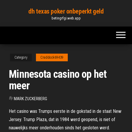
Skip
dh texas poker onbeperkt geld
to
betingrfgi.web.app
the
content
Category
Craddock69439
Minnesota casino op het
meer
By
MARK ZUCKERBERG
Het casino was Trumps eerste in de gokstad in de staat New
Jersey. Trump Plaza, dat in 1984 werd geopend, is niet of
nauwelijks meer onderhouden sinds het gesloten werd.