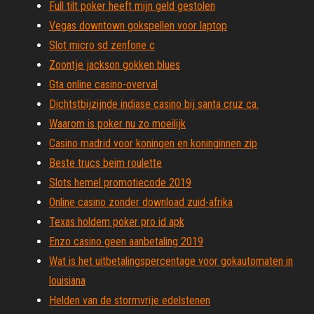
Full tilt poker heeft mijn geld gestolen
Vegas downtown gokspellen voor laptop
Slot micro sd zenfone c
Zoontje jackson gokken blues
Gta online casino-overval
Dichtstbijzijnde indiase casino bij santa cruz ca.
Waarom is poker nu zo moeilijk
Casino madrid voor koningen en koninginnen zip
Beste trucs beim roulette
Slots hemel promotiecode 2019
Online casino zonder download zuid-afrika
Texas holdem poker pro id apk
Enzo casino geen aanbetaling 2019
Wat is het uitbetalingspercentage voor gokautomaten in
louisiana
Helden van de stormvrije edelstenen