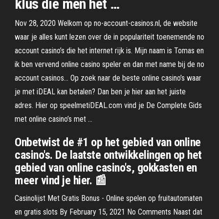
klus die men het …
Nov 28, 2020 Welkom op no-account-casinos.nl, de website
waar je alles kunt lezen over de in populariteit toenemende no
account casino’s die het internet rijk is. Mijn naam is Tomas en
ik ben vervend online casino speler en dan met name bij de no
account casinos… Op zoek naar de beste online casino’s waar
je met iDEAL kan betalen? Dan ben je hier aan het juiste
adres. Hier op speelmetiDEAL.com vind je De Complete Gids
met online casino’s met …
Onbetwist de #1 op het gebied van online
casino's. De laatste ontwikkelingen op het
gebied van online casino's, gokkasten en
meer vind je hier. 📰
Casinolijst Met Gratis Bonus - Online spelen op fruitautomaten
en gratis slots By February 15, 2021 No Comments Naast dat