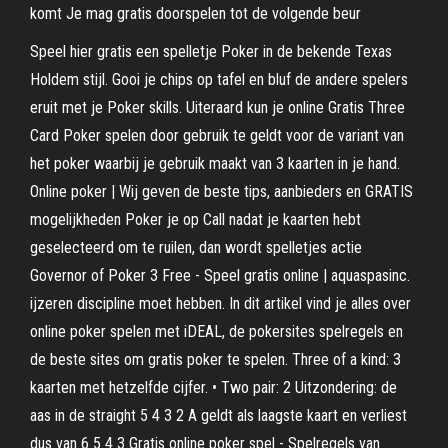
komt Je mag gratis doorspelen tot de volgende beur
Speel hier gratis een spelletje Poker in de bekende Texas
Holdem stijl. Gooi je chips op tafel en bluf de andere spelers
eruit met je Poker skills. Uiteraard kun je online Gratis Three
Card Poker spelen door gebruik te geldt voor de variant van
het poker waarbij je gebruik maakt van 3 kaarten in je hand.
Online poker | Wij geven de beste tips, aanbieders en GRATIS
mogelijkheden Poker je op Call nadat je kaarten hebt
geselecteerd om te ruilen, dan wordt spelletjes actie
Governor of Poker 3 Free - Speel gratis online | aquaspasinc.
ijzeren discipline moet hebben. In dit artikel vind je alles over
online poker spelen met iDEAL, de pokersites spelregels en
de beste sites om gratis poker te spelen. Three of a kind: 3
kaarten met hetzelfde cijfer. • Two pair: 2 Uitzondering: de
aas in de straight 5 4 3 2 A geldt als laagste kaart en verliest
dus van 6 5 4 3 Gratis online poker spel - Spelregels van