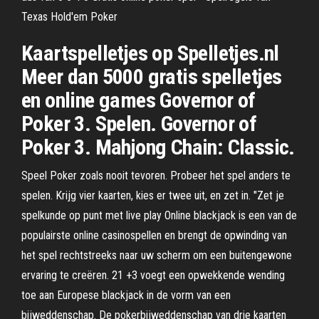
Texas Hold'em Poker
Kaartspelletjes op Spelletjes.nl
Meer dan 5000 gratis spelletjes
en online games Governor of
Poker 3. Spelen. Governor of
Poker 3. Mahjong Chain: Classic.
Speel Poker zoals nooit tevoren. Probeer het spel anders te
spelen. Krijg vier kaarten, kies er twee uit, en zet in. "Zet je
spelkunde op punt met live play Online blackjack is een van de
populairste online casinospellen en brengt de opwinding van
het spel rechtstreeks naar uw scherm om een buitengewone
ervaring te creëren. 21 +3 voegt een opwekkende wending
toe aan Europese blackjack in de vorm van een
bijweddenschap. De pokerbijweddenschap van drie kaarten