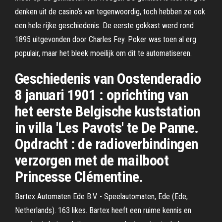
denken uit de casino’s van tegenwoordig, toch hebben ze ook
een hele rijke geschiedenis. De eerste gokkast werd rond
1895 uitgevonden door Charles Fey. Poker was toen al erg
populair, maar het bleek moeilijk om dit te automatiseren.
Geschiedenis van Oostenderadio
8 januari 1901 : oprichting van
het eerste Belgische kuststation
in villa 'Les Pavots' te De Panne.
Opdracht : de radioverbindingen
verzorgen met de mailboot
Princesse Clémentine.
Bartex Automaten Ede B.V. - Speelautomaten, Ede (Ede,
Netherlands). 163 likes. Bartex heeft een ruime kennis en