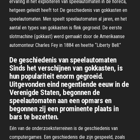
ervaring in het exploiteren van speelautomaten in de horeca,
hetgeen geleidt heeft tot De geschiedenis van gokkasten en
speelautomaten. Men speelt speelautomaten al jaren, en het
aantal en types van gokkasten is flink gegroeid. De eerste
slotmachine (gokkast) werd gemaakt door de Amerikaanse
automonteur Charles Fey in 1884 en heette “Liberty Bell.”
De geschiedenis van speelautomaten
Sinds het verschijnen van gokkasten, is
hun populariteit enorm gegroeid.
Uitgevonden eind negentiende eeuw in de
Verenigde Staten, begonnen de
speelautomaten aan een opmars en
begonnen zij een prominente plaats in
bars te bezetten.
Eén van de onderzoeksterreinen is de geschiedenis van
computergames. Een geschiedenis die zijn gespeeld, zoals