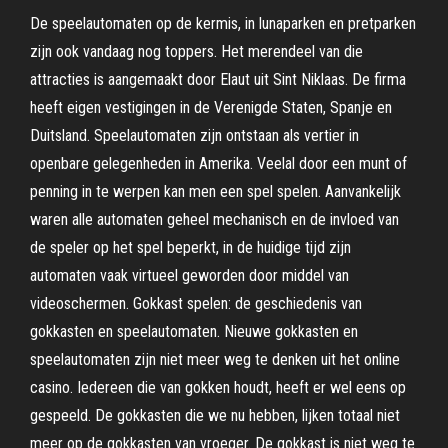
De speelautomaten op de kermis, in lunaparken en pretparken
zijn ook vandaag nog toppers. Het merendeel van die
attracties is aangemaakt door Elaut uit Sint Niklaas. De firma
heeft eigen vestigingen in de Verenigde Staten, Spanje en
Duitsland. Speelautomaten zijn ontstaan als vertier in
openbare gelegenheden in Amerika. Veelal door een munt of
penning in te werpen kan men een spel spelen. Aanvankelijk
waren alle automaten geheel mechanisch en de invloed van
de speler op het spel beperkt, in de huidige tijd zijn
automaten vaak virtueel geworden door middel van
videoschermen. Gokkast spelen: de geschiedenis van
gokkasten en speelautomaten. Nieuwe gokkasten en
speelautomaten zijn niet meer weg te denken uit het online
casino. Iedereen die van gokken houdt, heeft er wel eens op
gespeeld. De gokkasten die we nu hebben, lijken totaal niet
meer op de gokkasten van vroeger. De gokkast is niet weg te