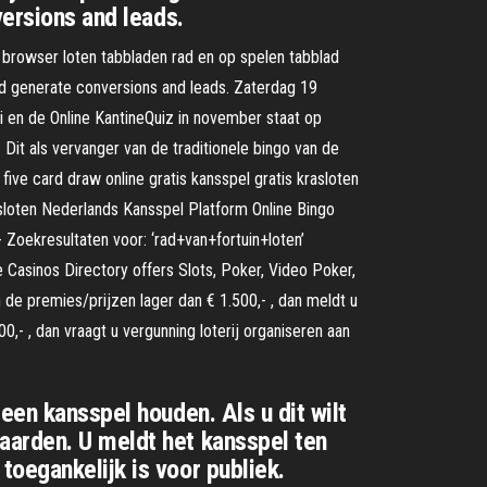
versions and leads.
je browser loten tabbladen rad en op spelen tabblad
 and generate conversions and leads. Zaterdag 19
i en de Online KantineQuiz in november staat op
it als vervanger van de traditionele bingo van de
ve card draw online gratis kansspel gratis krasloten
loten Nederlands Kansspel Platform Online Bingo
 Zoekresultaten voor: ‘rad+van+fortuin+loten’
le Casinos Directory offers Slots, Poker, Video Poker,
n de premies/prijzen lager dan € 1.500,- , dan meldt u
0,- , dan vraagt u vergunning loterij organiseren aan
een kansspel houden. Als u dit wilt
aarden. U meldt het kansspel ten
oegankelijk is voor publiek.