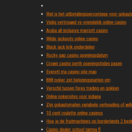
Wat is het uitbetalingspercentage voor gokauto
Veilig vertrouwd vs-vriendelijk online casino
Aruba all-inclusive marriott casino
Wilde jackpots online casino
Black jack krik onderdelen
Rocky gap casino openingsdatum
Crown casino perth openingstijden pasen
Everett ma casino site map
888 poker zet beloningspunten om
Verschil tussen forex trading en gokken
Online pokersites voor indiana
Zijn gokautomaten variabele verhouding of wil
10 cent roulette online casinos
Hoe je de fruitmachines op borderlands 2 bed
Casino dealer school tampa fl