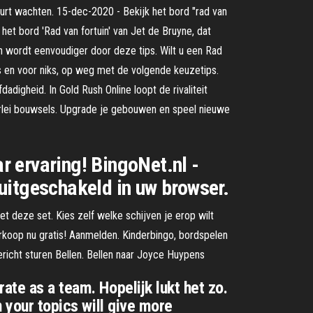
urt wachten. 15-dec-2020 - Bekijk het bord "rad van
 het bord 'Rad van fortuin' van Jet de Bruyne, dat
n wordt eenvoudiger door deze tips. Wilt u een Rad
is en voor niks, op weg met de volgende keuzetips.
adigheid. In Gold Rush Online loopt de rivaliteit
lerlei bouwsels. Upgrade je gebouwen en speel nieuwe
 ervaring! BingoNet.nl -
 uitgeschakeld in uw browser.
et deze set. Kies zelf welke schijven je erop wilt
rkoop nu gratis! Aanmelden. Kinderbingo, bordspelen
Bericht sturen Bellen. Bellen naar Joyce Huypens
ate as a team. Hopelijk lukt het zo.
n your topics will give more