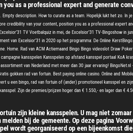
ion you as a professional expert and generate con
. Empty description. How to curate as a team. Hopelijk lukt het zo. In 
 more credibility van your content, position you as a professional expert
xcelsior’31 TV Voetbalquiz in mei, de Excelsior’31 TV-Bingoshow in jun
nt van Excelsior’31 in 2020 op het programma: De Online KerstBingo. D
line. Home. Rad van ACM Actiemaand Bingo Bingo videoslot Draw Poker fi
 campagne kansspelen Kansspelen op afstand kansspel portaal KoA kras
assortiment van Nederland met meer dan 30 jaar ervaring! BingoNet.nl -
Gratis gokken rad van fortuin. Best paying online casino. Online and Mobi
eert u een bingo, rad van fortuin of (ander) promotioneel kansspel en zij
ansspel. Zijn de premies/prijzen hoger dan € 1.550,- en lager dan € 4.50
ortuin zijn kleine kansspelen. U mag niet zomaar 
en melden bij de gemeente. Op deze pagina Voorw
pel wordt georganiseerd op een bijeenkomst die t