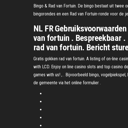
Bingo & Rad van Fortuin. De bingo bestaat uit twee 
bingorondes en een Rad van Fortuin-ronde voor de je
NL FR Gebruiksvoorwaarden V
van fortuin . Bespreekbaar .
rad van fortuin. Bericht stu
Gratis gokken rad van fortuin. A listing of on-line ca
with LCD. Enjoy on line casino slots and top casino
games with us! , . Bijvoorbeeld bingo, vogelpiekspel
de gemeente via het online formulier .