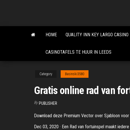
Skip
to
the
content
HOME
QUALITY INN KEY LARGO CASINO
CASINOTAFELS TE HUUR IN LEEDS
Category
Basinski3580
Gratis online rad van fo
By
PUBLISHER
Download deze Premium Vector over Sjabloon voor sp
Dec 03, 2020 · Een Rad van fortuinspel maakt iedere 