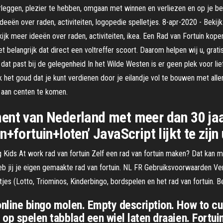
leggen, plezier te hebben, omgaan met winnen en verliezen en op je be
deeën over raden, activiteiten, logopedie spelletjes. 8-apr-2020 - Bekijk
jk meer ideeën over raden, activiteiten, ikea. Een Rad van Fortuin kope
 belangrijk dat direct een voltreffer scoort. Daarom helpen wij u, grat
dat past bij de gelegenheid In het Wilde Westen is er geen plek voor liefd
ik het goud dat je kunt verdienen door je eilandje vol te bouwen met al
m aan centen te komen.
ent van Nederland met meer dan 30 jaar
+fortuin+loten’ JavaScript lijkt te zijn
g Kids At work rad van fortuin Zelf een rad van fortuin maken? Dat kan m
eb jij je eigen gemaakte rad van fortuin. NL FR Gebruiksvoorwaarden Ve
etjes (Lotto, Triominos, Kinderbingo, bordspelen en het rad van fortuin. 
online bingo molen. Empty description. How to cur
 op spelen tabblad een wiel laten draaien. Fortui